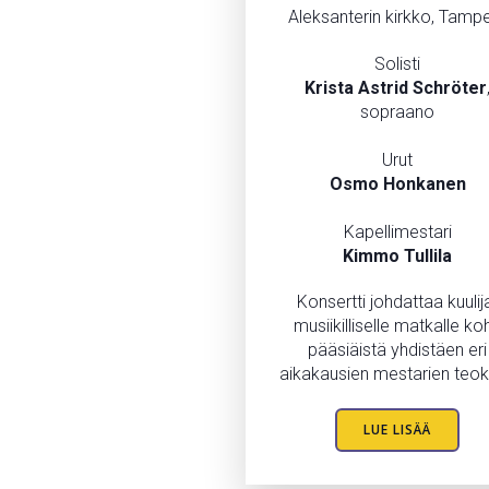
Aleksanterin kirkko, Tamp
Solisti
Krista
Astrid Schröter
sopraano
Urut
Osmo Honkanen
Kapellimestari
Kimmo
Tullila
Konsertti johdattaa kuulij
musiikilliselle matkalle koh
pääsiäistä yhdistäen eri
aikakausien mestarien teok
LUE LISÄÄ