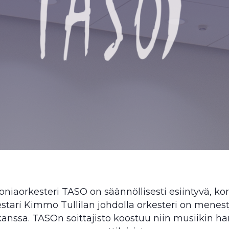
aorkesteri TASO on säännöllisesti esiintyvä, kor
mestari Kimmo Tullilan johdolla orkesteri on menes
kanssa. TASOn soittajisto koostuu niin musiikin harr