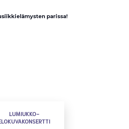
siikkielämysten parissa!
LUMIUKKO-
ELOKUVAKONSERTTI