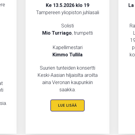
ere
Ke 13.5.2026 klo 19
La 
Tampereen yliopiston juhlasali
,
Solisti
Ra
Mio
Turriago
, trumpetti
19
Kapellimestari
p
Kimmo Tullila
ko
Suurien tunteiden konsertti
Keski-Aasian hiljaisilta aroilta
aina Veronan kaupunkiin
at
saakka.
ti
sia.
LUE LISÄÄ