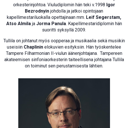
orkesterinjohtoa. Viuludiplomin hän teki v.1998
Igor
Bezrodnyin
johdolla ja jatkoi opintojaan
kapellimestariluokalla opettajinaan mm.
Leif Segerstam,
Atso Almila
ja
Jorma Panula
. Kapellimestaridiplomin hän
suoritti syksyllä 2009.
Tullila on johtanut myös oopperaa ja musikaalia sekä musiikin
useisiin
Chaplinin
elokuvien esityksiin. Hän työskentelee
Tampere Filharmonian II-viulun äänenjohtajana. Tampereen
akateemisen sinfoniaorkesterin taiteellisena johtajana Tullila
on toiminut sen perustamisesta lähtien.